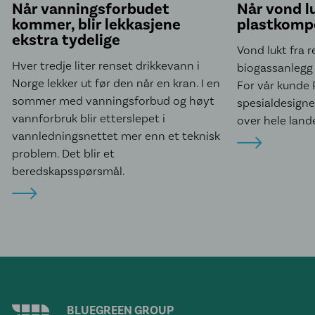
Når vanningsforbudet
Når vond l
kommer, blir lekkasjene
plastkomp
ekstra tydelige
Vond lukt fra 
Hver tredje liter renset drikkevann i
biogassanlegg 
Norge lekker ut før den når en kran. I en
For vår kunde R
sommer med vanningsforbud og høyt
spesialdesigned
vannforbruk blir etterslepet i
over hele land
vannledningsnettet mer enn et teknisk
problem. Det blir et
beredskapsspørsmål.
BLUEGREEN GROUP