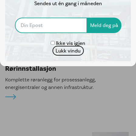
Sendes ut én gang i måneden
Ikke vis igjen
Lukk vindu
Rørinnstallasjon
Komplette røranlegg for prosessanlegg,
energisentraler og annen infrastruktur.