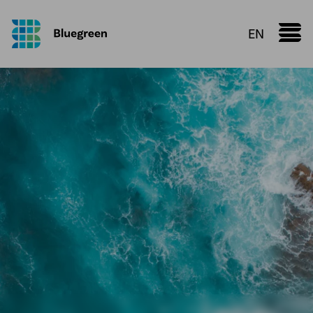
EN
Marine Donut
Faktaark
Kunnskapsdeling
Konfigurator
Vi leverer
Oppdrettsanlegg
Røranlegg
Plastsveis
VA infrastruktur
Prefabrikasjon