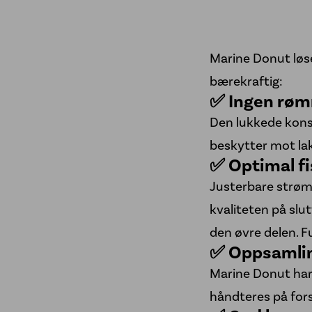
Marine Donut løs
bærekraftig:
✅ Ingen røm
Den lukkede kons
beskytter mot lak
✅ Optimal fi
Justerbare strømf
kvaliteten på slu
den øvre delen. F
✅ Oppsamlin
Marine Donut har 
håndteres på forsv