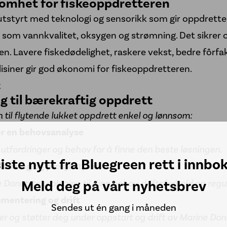
omhet for fiskeoppdretteren
tstyrt med teknologi og sensorikk som gir oppdrettere
 som vannkvalitet, oksygen og strømning. Det sikrer 
en. Lavere fiskedødelighet, raskere vekst, bedre fôrf
isiner gir god økonomi for fiskeoppdretteren.
k
eg til bærekraftig oppdrett
 til flytende lukket oppdrett enkel og lønnsom:
for en behovsanalyse
 utfordringer og behov for å finne den beste løsningen.
siste nytt fra Bluegreen rett i innbo
 løsning og prosjektplan
Meld deg på vårt nyhetsbrev
e Donut-teknologien til dine behov, driftsforhold og regu
ementering og drift
Sendes ut én gang i måneden
erer og støtter deg under oppstart og drift av Marine Donu