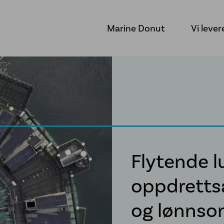
Marine Donut
Vi lever
Flytende 
oppdrettsa
og lønnso