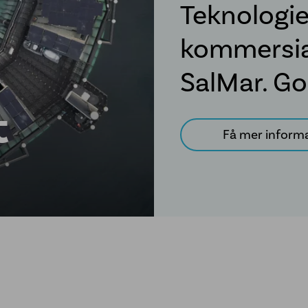
Teknologien
kommersia
SalMar. Go
t
Få mer inform