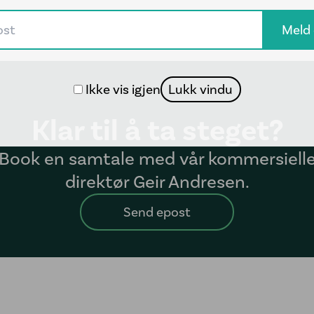
Ikke vis igjen
Lukk vindu
Klar til å ta steget?
Book en samtale med vår kommersiell
direktør Geir Andresen.
Send epost