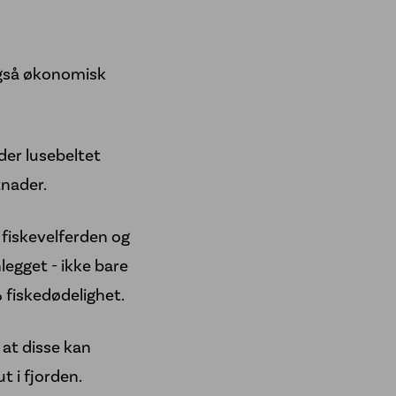
også økonomisk
er lusebeltet
tnader.
 fiskevelferden og
legget - ikke bare
 fiskedødelighet.
 at disse kan
t i fjorden.