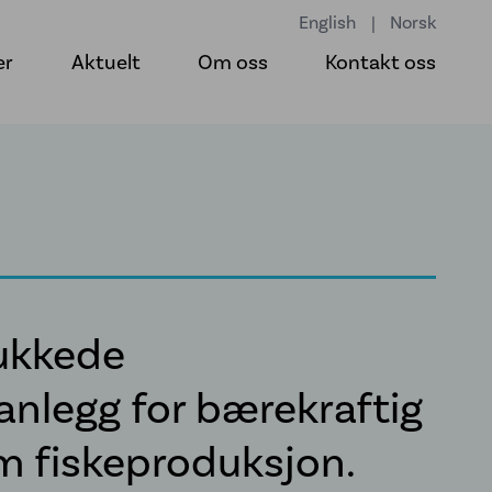
English
|
Norsk
er
Aktuelt
Om oss
Kontakt oss
lukkede
nlegg for bærekraftig
m fiskeproduksjon.