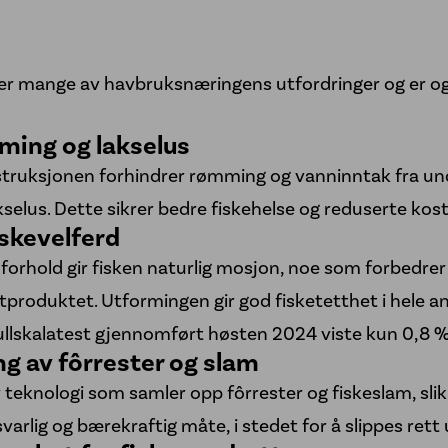
er mange av havbruksnæringens utfordringer og er 
ming og lakselus
truksjonen forhindrer rømming og vanninntak fra und
selus. Dette sikrer bedre fiskehelse og reduserte kos
skevelferd
orhold gir fisken naturlig mosjon, noe som forbedrer
ttproduktet. Utformingen gir god fisketetthet i hele an
ullskalatest gjennomført høsten 2024 viste kun 0,8 %
g av fôrrester og slam
teknologi som samler opp fôrrester og fiskeslam, slik
arlig og bærekraftig måte, i stedet for å slippes rett u