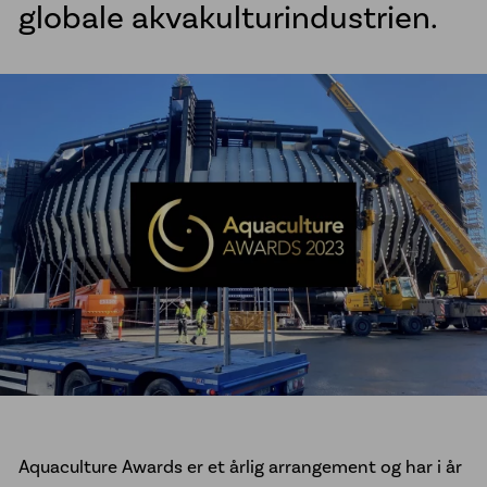
globale akvakulturindustrien.
Sveisetjenester kommune
Vannkummer i PE
McElroy sveisemaskiner
Line Tamer
Aktuelt
Referanseprosjekter
Om oss
Jobb hos oss
Bærekraft
Etiske retningslinjer
Vårt engasjement for urfolk
Aquaculture Awards
er et årlig arrangement og har i år
Åpenhetsloven