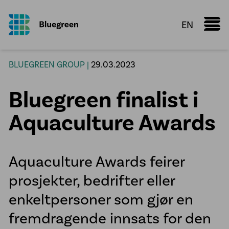
EN
Marine Donut
BLUEGREEN GROUP |
29.03.2023
Faktaark
Bluegreen finalist i
Kunnskapsdeling
Konfigurator
Aquaculture Awards
Vi leverer
Oppdrettsanlegg
Aquaculture Awards feirer
Røranlegg
prosjekter, bedrifter eller
Plastsveis
enkeltpersoner som gjør en
VA infrastruktur
fremdragende innsats for den
Prefabrikasjon