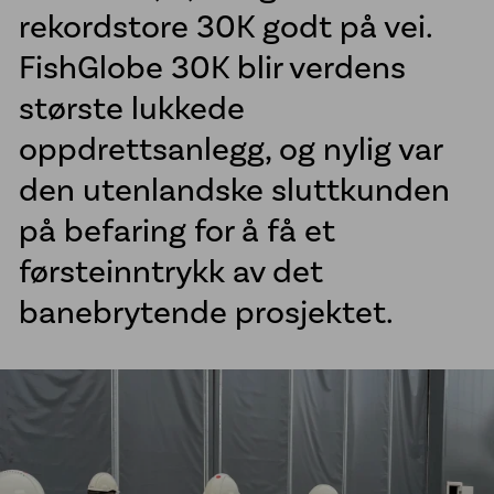
rekordstore 30K godt på vei.
Sveisetjenester kommune
FishGlobe 30K blir verdens
Vannkummer i PE
største lukkede
McElroy sveisemaskiner
oppdrettsanlegg, og nylig var
Line Tamer
den utenlandske sluttkunden
Aktuelt
på befaring for å få et
Referanseprosjekter
førsteinntrykk av det
Om oss
banebrytende prosjektet.
Jobb hos oss
Bærekraft
Etiske retningslinjer
Vårt engasjement for urfolk
Åpenhetsloven