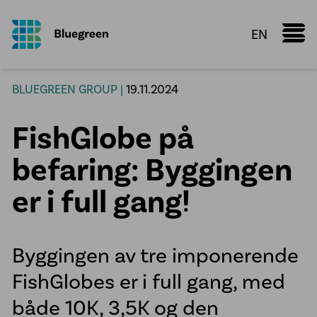
EN
Marine Donut
BLUEGREEN GROUP |
19.11.2024
Faktaark
FishGlobe på
Kunnskapsdeling
Konfigurator
befaring: Byggingen
Vi leverer
er i full gang!
Oppdrettsanlegg
Røranlegg
Byggingen av tre imponerende
Plastsveis
FishGlobes er i full gang, med
VA infrastruktur
både 10K, 3,5K og den
Prefabrikasjon