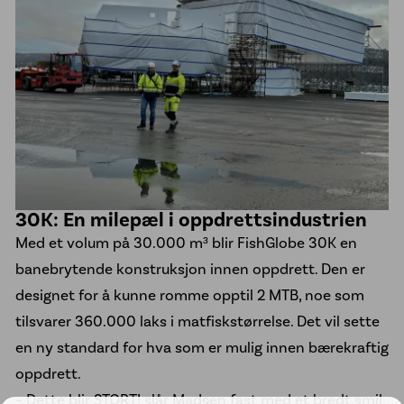
30K: En milepæl i oppdrettsindustrien
Med et volum på 30.000 m³ blir FishGlobe 30K en
banebrytende konstruksjon innen oppdrett. Den er
designet for å kunne romme opptil 2 MTB, noe som
tilsvarer 360.000 laks i matfiskstørrelse. Det vil sette
en ny standard for hva som er mulig innen bærekraftig
oppdrett.
– Dette blir STORT! slår Madsen fast med et bredt smil.