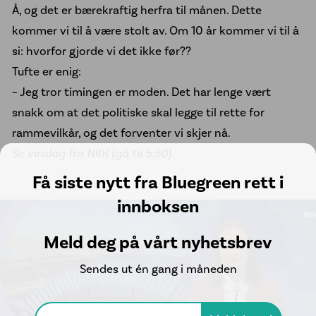
Å, og det er bærekraftig herfra til månen. Dette
kommer vi til å være stolt av. Om 10 år kommer vi til å
si: hvorfor gjorde vi det ikke før??
Tufte er enig:
– Jeg tror timingen er moden. Det har lenge vært
snakk om at det politiske skal legge til rette for
rammevilkår, og det forventer vi skjer nå.
Se innslag fra NRK (gå til 5:50).
Få siste nytt fra Bluegreen rett i
innboksen
Meld deg på vårt nyhetsbrev
Sendes ut én gang i måneden