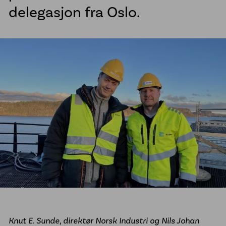
delegasjon fra Oslo.
Sveisetjenester kommune
Vannkummer i PE
McElroy sveisemaskiner
Line Tamer
Aktuelt
Referanseprosjekter
Om oss
Jobb hos oss
Bærekraft
Etiske retningslinjer
Vårt engasjement for urfolk
Åpenhetsloven
Knut E. Sunde, direktør Norsk Industri og Nils Johan