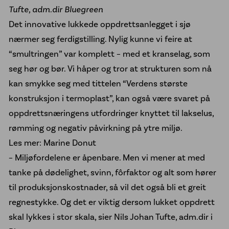
Tufte, adm.dir Bluegreen
Kontakt oss
Det innovative lukkede oppdrettsanlegget i sjø
nærmer seg ferdigstilling. Nylig kunne vi feire at
“smultringen” var komplett – med et kranselag, som
seg hør og bør. Vi håper og tror at strukturen som nå
kan smykke seg med tittelen “Verdens største
konstruksjon i termoplast”, kan også være svaret på
oppdrettsnæringens utfordringer knyttet til lakselus,
rømming og negativ påvirkning på ytre miljø.
Les mer: Marine Donut
– Miljøfordelene er åpenbare. Men vi mener at med
tanke på dødelighet, svinn, fôrfaktor og alt som hører
til produksjonskostnader, så vil det også bli et greit
regnestykke. Og det er viktig dersom lukket oppdrett
skal lykkes i stor skala, sier Nils Johan Tufte, adm.dir i