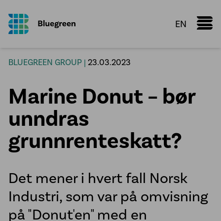
EN
Marine Donut
BLUEGREEN GROUP |
23.03.2023
Faktaark
Marine Donut – bør
Kunnskapsdeling
Konfigurator
unndras
Vi leverer
grunnrenteskatt?
Oppdrettsanlegg
Røranlegg
Det mener i hvert fall Norsk
Plastsveis
Industri, som var på omvisning
VA infrastruktur
på "Donut'en" med en
Prefabrikasjon