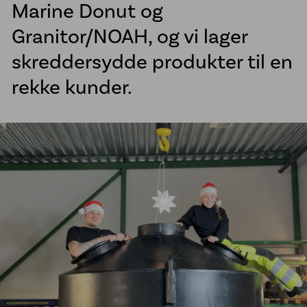
Marine Donut og
Sveisetjenester kommune
Granitor/NOAH, og vi lager
Vannkummer i PE
skreddersydde produkter til en
McElroy sveisemaskiner
rekke kunder.
Line Tamer
Aktuelt
Referanseprosjekter
Om oss
Jobb hos oss
Bærekraft
Etiske retningslinjer
Vårt engasjement for urfolk
Åpenhetsloven