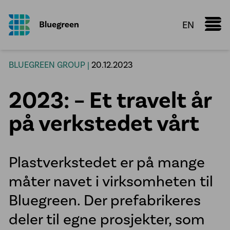
EN
Marine Donut
BLUEGREEN GROUP |
20.12.2023
Faktaark
2023: – Et travelt år
Kunnskapsdeling
Konfigurator
på verkstedet vårt
Vi leverer
Oppdrettsanlegg
Plastverkstedet er på mange
Røranlegg
måter navet i virksomheten til
Plastsveis
Bluegreen. Der prefabrikeres
VA infrastruktur
deler til egne prosjekter, som
Prefabrikasjon