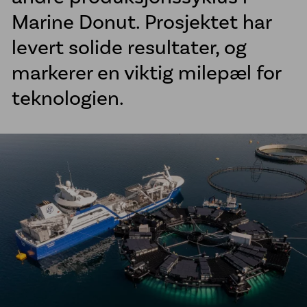
Marine Donut. Prosjektet har
Sveisetjenester kommune
Vannkummer i PE
levert solide resultater, og
McElroy sveisemaskiner
markerer en viktig milepæl for
Line Tamer
teknologien.
Aktuelt
Referanseprosjekter
Om oss
Jobb hos oss
Bærekraft
Etiske retningslinjer
Vårt engasjement for urfolk
Åpenhetsloven