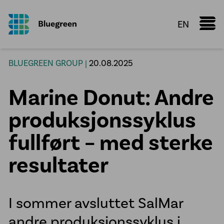
EN
Marine Donut
BLUEGREEN GROUP |
20.08.2025
Faktaark
Marine Donut: Andre
Kunnskapsdeling
Konfigurator
produksjonssyklus
Vi leverer
fullført – med sterke
Oppdrettsanlegg
resultater
Røranlegg
Plastsveis
I sommer avsluttet SalMar
VA infrastruktur
andre produksjonssyklus i
Prefabrikasjon