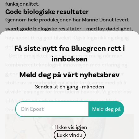
funksjonalitet.
Gode biologiske resultater
Gjennom hele produksjonen har Marine Donut levert
svært gode biologiske resultater – med lav dødelighet,
høy appetitt og god tilvekst. Også logistikk og daglig
drift har fungert godt.
Få siste nytt fra Bluegreen rett i
– Dette prosjektet viser hva som er mulig når man
innboksen
kombinerer teknologisk innovasjon med erfaring og
Meld deg på vårt nyhetsbrev
gjennomføringsevne fra en aktør som SalMar. Vi er
stolte av samarbeidet og glade for å være med på å
Sendes ut én gang i måneden
utvikle løsninger for fremtidens havbruk. Vi gleder oss
til å ta fatt på videre kommersialisering av Marine
Donut, avslutter Tufte.
Ikke vis igjen
Lukk vindu