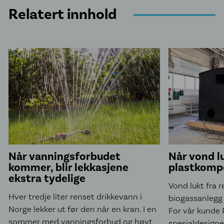
Relatert innhold
Når vanningsforbudet
Når vond l
kommer, blir lekkasjene
plastkomp
ekstra tydelige
Vond lukt fra 
Hver tredje liter renset drikkevann i
biogassanlegg 
Norge lekker ut før den når en kran. I en
For vår kunde R
sommer med vanningsforbud og høyt
spesialdesigned