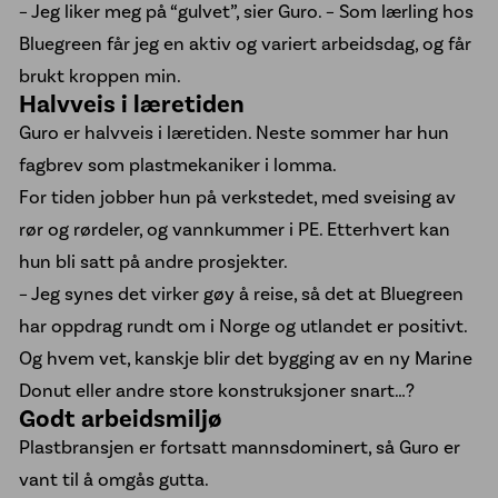
– Jeg liker meg på “gulvet”, sier Guro. – Som lærling hos
Kontakt oss
Bluegreen får jeg en aktiv og variert arbeidsdag, og får
brukt kroppen min.
Halvveis i læretiden
Guro er halvveis i læretiden. Neste sommer har hun
fagbrev som plastmekaniker i lomma.
For tiden jobber hun på verkstedet, med sveising av
rør og rørdeler, og vannkummer i PE. Etterhvert kan
hun bli satt på andre prosjekter.
– Jeg synes det virker gøy å reise, så det at Bluegreen
har oppdrag rundt om i Norge og utlandet er positivt.
Og hvem vet, kanskje blir det bygging av en ny Marine
Donut eller andre store konstruksjoner snart…?
Godt arbeidsmiljø
Plastbransjen er fortsatt mannsdominert, så Guro er
vant til å omgås gutta.