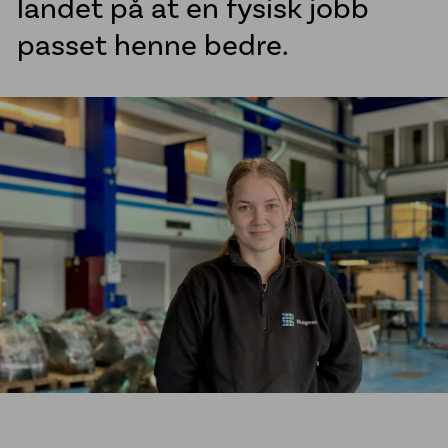
landet på at en fysisk jobb
Sveisetjenester kommune
passet henne bedre.
Vannkummer i PE
McElroy sveisemaskiner
Line Tamer
Aktuelt
Referanseprosjekter
Om oss
Jobb hos oss
Bærekraft
Etiske retningslinjer
Vårt engasjement for urfolk
Åpenhetsloven