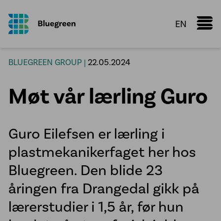
EN
Marine Donut
BLUEGREEN GROUP |
22.05.2024
Faktaark
Møt vår lærling Guro
Kunnskapsdeling
Konfigurator
Guro Eilefsen er lærling i
Vi leverer
Oppdrettsanlegg
plastmekanikerfaget her hos
Røranlegg
Bluegreen. Den blide 23
Plastsveis
åringen fra Drangedal gikk på
VA infrastruktur
lærerstudier i 1,5 år, før hun
Prefabrikasjon