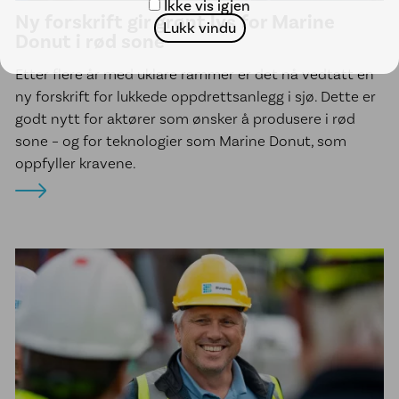
Ikke vis igjen
Ny forskrift gir grønt lys for Marine
Lukk vindu
Donut i rød sone
Etter flere år med uklare rammer er det nå vedtatt en
ny forskrift for lukkede oppdrettsanlegg i sjø. Dette er
godt nytt for aktører som ønsker å produsere i rød
sone – og for teknologier som Marine Donut, som
oppfyller kravene.