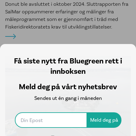
Donut ble avsluttet i oktober 2024. Sluttrapporten fra
SalMar oppsummerer erfaringer og målinger fra
måleprogrammet som er gjennomført i tråd med
Fiskeridirektoratets krav til utviklingstillatelser.
Få siste nytt fra Bluegreen rett i
innboksen
Meld deg på vårt nyhetsbrev
Sendes ut én gang i måneden