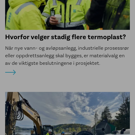
Sveisetjenester kommune
Vannkummer i PE
McElroy sveisemaskiner
Hvorfor velger stadig flere termoplast?
Line Tamer
Når nye vann- og avløpsanlegg, industrielle prosessrør
Aktuelt
eller oppdrettsanlegg skal bygges, er materialvalg en
av de viktigste beslutningene i prosjektet.
Referanseprosjekter
Om oss
Jobb hos oss
Bærekraft
Etiske retningslinjer
Vårt engasjement for urfolk
Åpenhetsloven