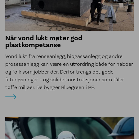
Sveisetjenester kommune
Vannkummer i PE
McElroy sveisemaskiner
Når vond lukt møter god
Line Tamer
plastkompetanse
Aktuelt
Vond lukt fra renseanlegg, biogassanlegg og andre
prosessanlegg kan være en utfordring både for naboer
Referanseprosjekter
og folk som jobber der. Derfor trengs det gode
filterløsninger – og solide konstruksjoner som tåler
Om oss
tøffe miljøer. De bygger Bluegreen i PE.
Jobb hos oss
Bærekraft
Etiske retningslinjer
Vårt engasjement for urfolk
Åpenhetsloven