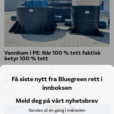
Vannkum i PE: Når 100 % tett faktisk
betyr 100 % tett
Stadig flere kommuner og entreprenører går bort fra
betong og velger PE-kummer i stedet. 100 % tette,
Få siste nytt fra Bluegreen rett i
skreddersydde og bygget for 100 års levetid.
innboksen
Meld deg på vårt nyhetsbrev
Sendes ut én gang i måneden